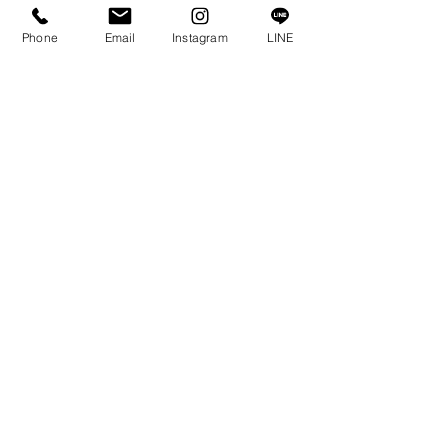
キャリア採用
Phone
Email
Instagram
LINE
当社では、即戦力となる設計士・大工・配管工を募
集しております。
特に、「建築士」「大工」「配管技工」等の資格保
有者には、別途優遇措置を検討いたします。
詳細情報につきましては、お問い合わせ下さい。
採用担当 新谷正樹
こちら
からご連絡いただくか、下記までお電話くだ
さい。
TEL
0152-44-2832
北の匠 株式会社 石山建設
Mail
ishiyama@ishimail.com
電話
0152-44-2832
フリーダイヤル
0800-222-1480