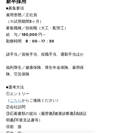
新卒採用
■募集要項
雇用形態／正社員
（※試用期間3ヶ月）
募集職種／技術職（大工・配管工）
給 与／180,000 円～
勤務時間 8：00～17：30
諸手当／資格手当、役職手当、通勤手当ほか
福利厚生／健康保険、厚生年金保険、雇用保
険、労災保険
■選考方法
①エントリー
（
こちら
からご連絡ください）
②会社訪問
③応募書類の提出（履歴書/健康診断書/成績証
明書/卒業見込書等）
④面 接
⑤内 定